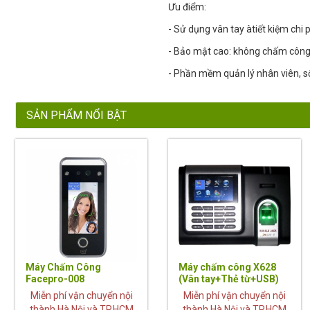
Ưu điểm:
- Sử dụng vân tay àtiết kiệm chi 
- Bảo mật cao: không chấm côn
- Phần mềm quản lý nhân viên, số 
SẢN PHẨM NỔI BẬT
15%
Máy Chấm Công
Máy chấm công X628
Facepro-008
(Vân tay+Thẻ từ+USB)
Miễn phí vận chuyển nội
Miễn phí vận chuyển nội
thành Hà Nội và TP.HCM
thành Hà Nội và TP.HCM