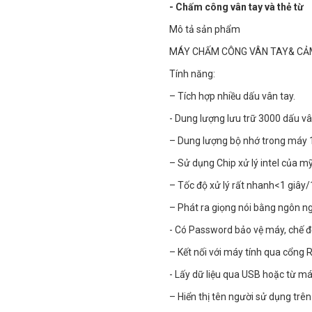
- Chấm công vân tay và thẻ từ
Mô tả sản phẩm
MÁY CHẤM CÔNG VÂN TAY& CẢM
Tính năng:
– Tích hợp nhiều dấu vân tay.
- Dung lượng lưu trữ 3000 dấu vâ
– Dung lượng bộ nhớ trong máy 
– Sử dụng Chip xử lý intel của mỹ
– Tốc độ xử lý rất nhanh<1 giây
– Phát ra giọng nói bằng ngôn ng
- Có Password bảo vệ máy, chế độ
– Kết nối với máy tính qua cổng
- Lấy dữ liệu qua USB hoặc từ má
– Hiển thị tên người sử dụng tr