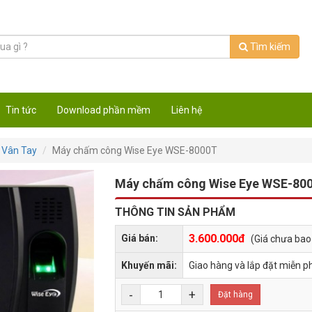
Tìm kiếm
Tin tức
Download phần mềm
Liên hệ
 Vân Tay
Máy chấm công Wise Eye WSE-8000T
Máy chấm công Wise Eye WSE-80
THÔNG TIN SẢN PHẨM
3.600.000đ
Giá bán:
(Giá chưa ba
Khuyến mãi:
Giao hàng và lắp đặt miễn ph
-
+
Đặt hàng