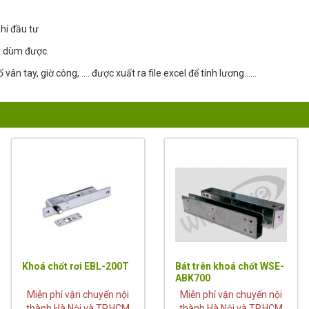
phí đầu tư
g dùm được.
vân tay, giờ công, …. được xuất ra file excel để tính lương……
Khoá chốt rơi EBL-200T
Bát trên khoá chốt WSE-
ABK700
Miễn phí vận chuyển nội
Miễn phí vận chuyển nội
thành Hà Nội và TP.HCM
thành Hà Nội và TP.HCM