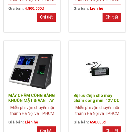
Giá bán:
4.800.000đ
Giá bán:
Liên hệ
Chi tiết
Chi tiết
MÁY CHẤM CÔNG BẰNG
Bộ lưu điện cho máy
KHUÔN MẶT & VÂN TAY
chấm công mini 12V DC
IFACE 302
Miễn phí vận chuyển nội
Miễn phí vận chuyển nội
thành Hà Nội và TP.HCM
thành Hà Nội và TP.HCM
Giá bán:
Liên hệ
Giá bán:
650.000đ
Chi tiết
Chi tiết