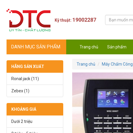
19002287
Kỹ thuật:
DANH MỤC SẢN PHẨM
Trang chủ
Sản phẩm
Trang chủ
Máy Chấm Công
HÃNG SẢN XUẤT
Ronal jack (11)
Zebex (1)
KHOẢNG GIÁ
Dưới 2 triệu