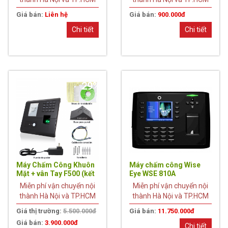
Giá bán:
Liên hệ
Giá bán:
900.000đ
Chi tiết
Chi tiết
29%
Máy Chấm Công Khuôn
Máy chấm công Wise
Mặt + vân Tay F500 (kết
Eye WSE 810A
nối wifi)
Miễn phí vận chuyển nội
Miễn phí vận chuyển nội
thành Hà Nội và TP.HCM
thành Hà Nội và TP.HCM
Giá thị trường:
5.500.000đ
Giá bán:
11.750.000đ
Giá bán:
3.900.000đ
Chi tiết