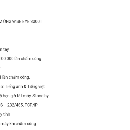
 ỨNG WISE EYE 8000T
n tay.
100.000 lần chấm công.
.
/1 lần chấm công.
ữ: Tiếng anh & Tiếng việt.
 hẹn giờ tắt máy, Stand by.
 RS – 232/485, TCP/IP
y tính
ên máy khi chấm công