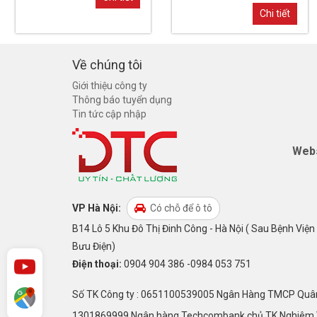
Chi tiết
Về chúng tôi
Giới thiệu công ty
Thông báo tuyển dụng
Tin tức cập nhập
Webs
VP Hà Nội:
Có chỗ để ô tô
B14 Lô 5 Khu Đô Thị Đinh Công - Hà Nội ( Sau Bệnh Viện
Bưu Điện)
Điện thoại:
0904 904 386 -0984 053 751
Số TK Công ty : 0651100539005 Ngân Hàng TMCP Quân Đ
1301869999 Ngân hàng Techcombank chủ TK Nghiêm Vă