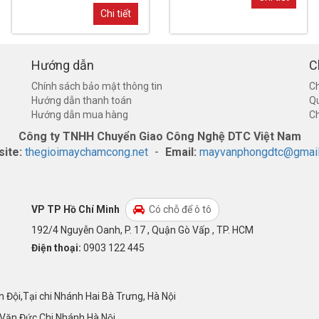
Chi tiết
Hướng dẫn
C
Chính sách bảo mật thông tin
Ch
Hướng dẫn thanh toán
Q
Hướng dẫn mua hàng
Ch
Công ty TNHH Chuyển Giao Công Nghệ DTC Việt Nam
ite:
thegioimaychamcong.net
-
Email:
mayvanphongdtc@gmai
VP TP Hồ Chí Minh
Có chỗ để ô tô
192/4 Nguyễn Oanh, P. 17 , Quận Gò Vấp , TP. HCM
Điện thoại:
0903 122 445
ội,Tại chi Nhánh Hai Bà Trưng, Hà Nội
n Đức Chi Nhánh Hà Nội