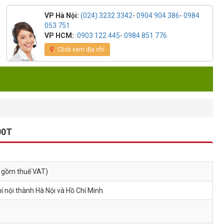
VP Hà Nội:
(024) 3232 3342
-
0904 904 386
-
0984
053 751
VP HCM:
:0903 122 445
-
0984 851 776
Click xem địa chỉ
00T
o gồm thuế VAT)
í nội thành Hà Nội và Hồ Chí Minh