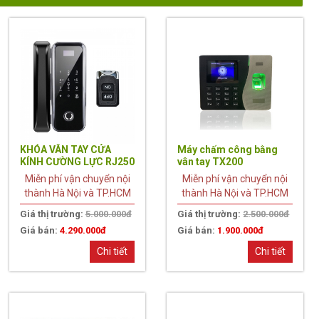
14%
24%
KHÓA VÂN TAY CỬA
Máy chấm công bằng
KÍNH CƯỜNG LỰC RJ250
vân tay TX200
Miễn phí vận chuyển nội
Miễn phí vận chuyển nội
thành Hà Nội và TP.HCM
thành Hà Nội và TP.HCM
Giá thị trường:
5.000.000đ
Giá thị trường:
2.500.000đ
Giá bán:
4.290.000đ
Giá bán:
1.900.000đ
Chi tiết
Chi tiết
6%