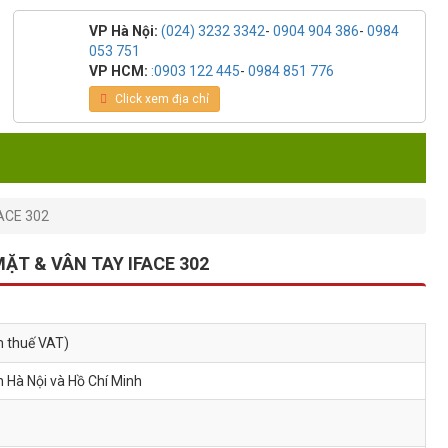
VP Hà Nội:
(024) 3232 3342
-
0904 904 386
-
0984
053 751
VP HCM:
:0903 122 445
-
0984 851 776
Click xem địa chỉ
ACE 302
T & VÂN TAY IFACE 302
m thuế VAT)
h Hà Nội và Hồ Chí Minh