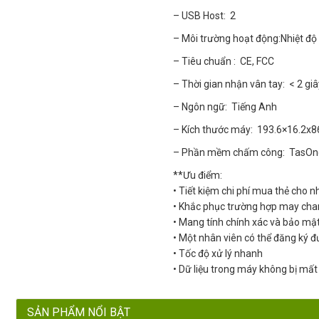
– USB Host: 2
– Môi trường hoạt động:Nhiệt độ
– Tiêu chuẩn : CE, FCC
– Thời gian nhận vân tay: < 2 gi
– Ngôn ngữ: Tiếng Anh
– Kích thước máy: 193.6×16.2
– Phần mềm chấm công: TasO
**Ưu điểm:
• Tiết kiệm chi phí mua thẻ cho
• Khắc phục trường hợp may cha
• Mang tính chính xác và bảo mậ
• Một nhân viên có thể đăng ký 
• Tốc độ xử lý nhanh
• Dữ liệu trong máy không bị mất 
SẢN PHẨM NỔI BẬT