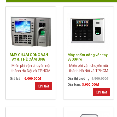
13%
MÁY CHẤM CÔNG VÂN
Máy chấm công vân tay
TAY & THẺ CẢM ỨNG
8300Pro
ICLOCK 260
Miễn phí vận chuyển nội
Miễn phí vận chuyển nội
thành Hà Nội và TP.HCM
thành Hà Nội và TP.HCM
Giá bán:
6.000.000đ
Giá thị trường:
4.500.000đ
Giá bán:
3.900.000đ
Chi tiết
Chi tiết
20%
15%