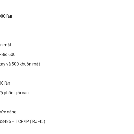
00 lần
ôn mặt
i-Bio 600
 tay và 500 khuôn mặt
00 lần
ộ phân giải cao
chức năng
/RS485 – TCP/IP ( RJ-45)