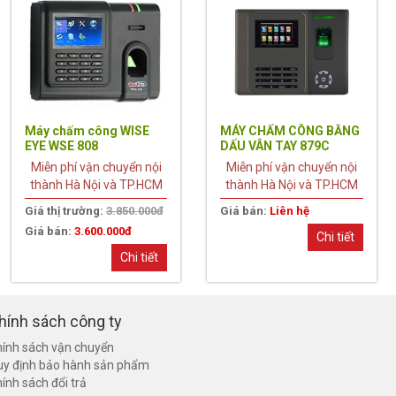
Máy chấm công WISE
MÁY CHẤM CÔNG BẰNG
EYE WSE 808
DẤU VÂN TAY 879C
Miễn phí vận chuyển nội
Miễn phí vận chuyển nội
thành Hà Nội và TP.HCM
thành Hà Nội và TP.HCM
Giá thị trường:
3.850.000đ
Giá bán:
Liên hệ
Giá bán:
3.600.000đ
Chi tiết
Chi tiết
hính sách công ty
ính sách vận chuyển
uy định bảo hành sản phẩm
ính sách đổi trả