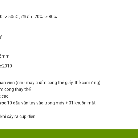
 0 -> 50oC , độ ẩm 20% -> 80%
ây
x86mm
ne2010
 nhân viên (như máy chấm công thẻ giấy, thẻ cảm ứng)
m cong thay thế.
t cao
được 10 dấu vân tay vào trong máy + 01 khuôn mặt.
khi xảy ra cúp điện.