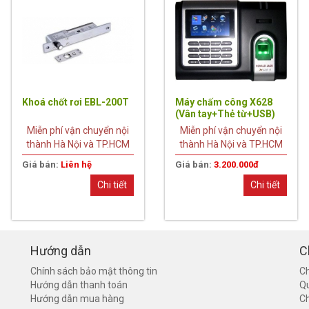
Khoá chốt rơi EBL-200T
Máy chấm công X628
(Vân tay+Thẻ từ+USB)
Miễn phí vận chuyển nội
Miễn phí vận chuyển nội
thành Hà Nội và TP.HCM
thành Hà Nội và TP.HCM
Giá bán:
Liên hệ
Giá bán:
3.200.000đ
Chi tiết
Chi tiết
Hướng dẫn
C
Chính sách bảo mật thông tin
Ch
Hướng dẫn thanh toán
Q
Hướng dẫn mua hàng
Ch