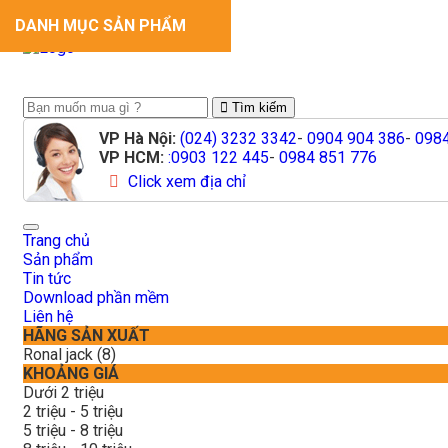
DANH MỤC SẢN PHẨM
Tìm kiếm
VP Hà Nội:
(024) 3232 3342
-
0904 904 386
-
0984
VP HCM:
:0903 122 445
-
0984 851 776
Click xem địa chỉ
Toggle
Trang chủ
navigation
Sản phẩm
Tin tức
Download phần mềm
Liên hệ
HÃNG SẢN XUẤT
Ronal jack (8)
KHOẢNG GIÁ
Dưới 2 triệu
2 triệu - 5 triệu
5 triệu - 8 triệu