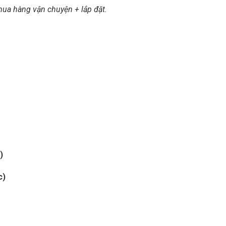
mua hàng vận chuyện + lắp đặt.
)
c)