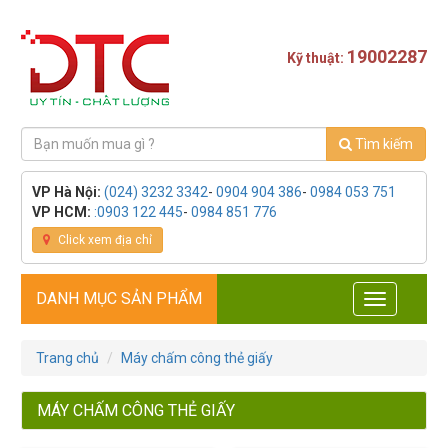
19002287
Kỹ thuật:
Tìm kiếm
VP Hà Nội:
(024) 3232 3342
-
0904 904 386
-
0984 053 751
VP HCM:
:0903 122 445
-
0984 851 776
Click xem địa chỉ
DANH MỤC SẢN PHẨM
Toggle
navigation
Trang chủ
Máy chấm công thẻ giấy
MÁY CHẤM CÔNG THẺ GIẤY